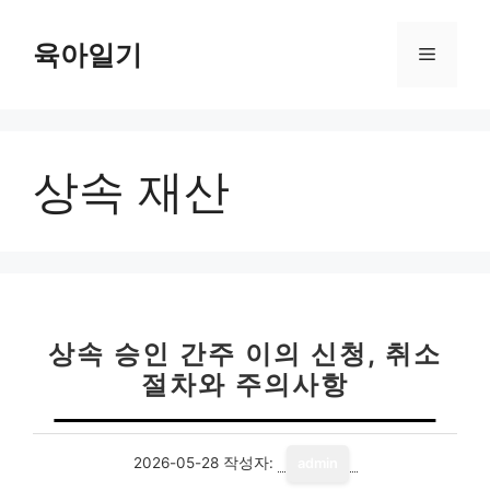
컨
텐
육아일기
메
츠
로
뉴
건
너
상속 재산
뛰
기
상속 승인 간주 이의 신청, 취소
절차와 주의사항
2026-05-28
작성자:
admin