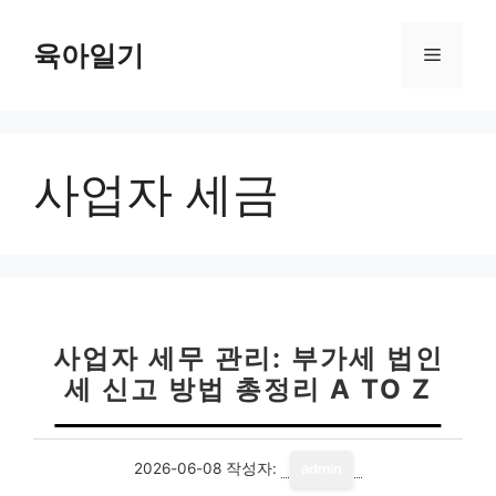
컨
텐
육아일기
메
츠
로
뉴
건
너
사업자 세금
뛰
기
사업자 세무 관리: 부가세 법인
세 신고 방법 총정리 A TO Z
2026-06-08
작성자:
admin