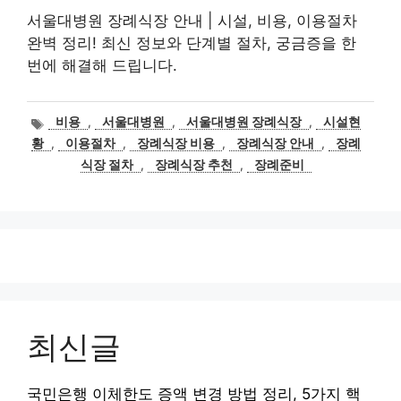
서울대병원 장례식장 안내 | 시설, 비용, 이용절차
완벽 정리! 최신 정보와 단계별 절차, 궁금증을 한
번에 해결해 드립니다.
태
비용
,
서울대병원
,
서울대병원 장례식장
,
시설현
그
황
,
이용절차
,
장례식장 비용
,
장례식장 안내
,
장례
식장 절차
,
장례식장 추천
,
장례준비
최신글
국민은행 이체한도 증액 변경 방법 정리, 5가지 핵