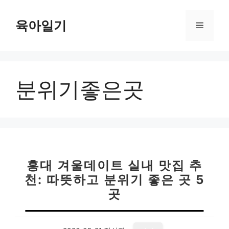
컨
텐
육아일기
메
츠
로
뉴
건
너
분위기좋은곳
뛰
기
홍대 겨울데이트 실내 맛집 추
천: 따뜻하고 분위기 좋은 곳 5
곳