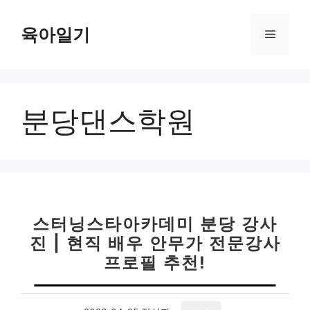
컨
텐
육아일기
메
츠
로
뉴
건
너
분당댄스학원
뛰
기
스터닝스타아카데미 분당 강사
진 | 현직 배우 안무가 전문강사
프로필 추천!