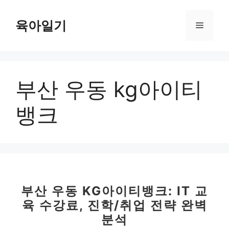
컨
텐
육아일기
메
츠
로
뉴
건
너
부산 우동 kg아이티
뛰
기
뱅크
부산 우동 KG아이티뱅크: IT 교
육 수강료, 진학/취업 전략 완벽
분석