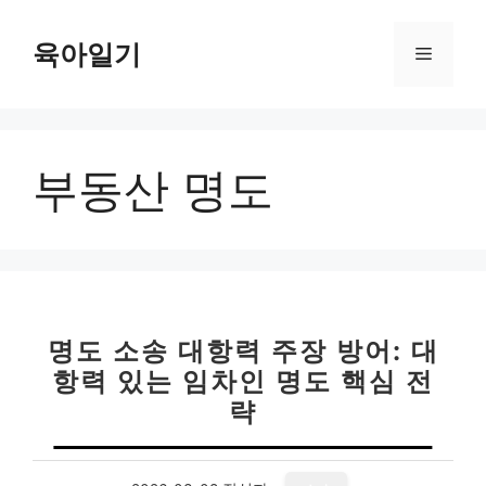
컨
텐
육아일기
메
츠
로
뉴
건
너
부동산 명도
뛰
기
명도 소송 대항력 주장 방어: 대
항력 있는 임차인 명도 핵심 전
략