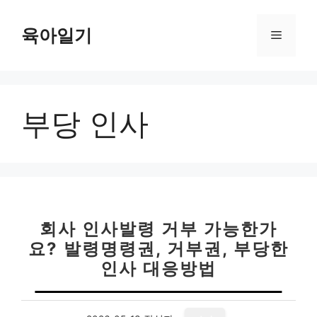
컨
텐
육아일기
메
츠
로
뉴
건
너
부당 인사
뛰
기
회사 인사발령 거부 가능한가
요? 발령명령권, 거부권, 부당한
인사 대응방법