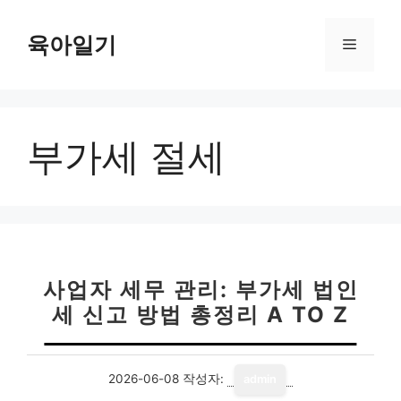
컨
텐
육아일기
메
츠
로
뉴
건
너
부가세 절세
뛰
기
사업자 세무 관리: 부가세 법인
세 신고 방법 총정리 A TO Z
2026-06-08
작성자:
admin