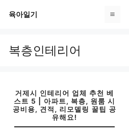
컨
텐
육아일기
메
츠
로
뉴
건
너
복층인테리어
뛰
기
거제시 인테리어 업체 추천 베
스트 5 | 아파트, 복층, 원룸 시
공비용, 견적, 리모델링 꿀팁 공
유해요!