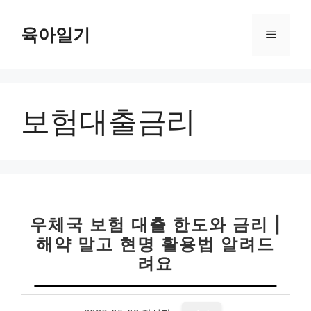
컨
텐
육아일기
메
츠
로
뉴
건
너
보험대출금리
뛰
기
우체국 보험 대출 한도와 금리 |
해약 말고 현명 활용법 알려드
려요