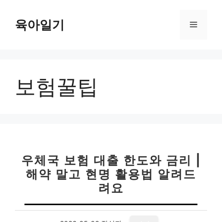
컨
텐
육아일기
메
츠
로
뉴
건
너
보험꿀팁
뛰
기
우체국 보험 대출 한도와 금리 |
해약 말고 현명 활용법 알려드
려요