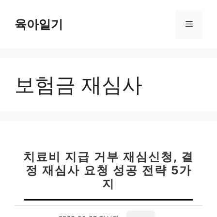
컨
텐
육아일기
메
츠
로
뉴
건
너
보험금 재심사
뛰
기
치료비 지급 거부 재심신청, 결
정 재심사 요청 성공 전략 5가
지