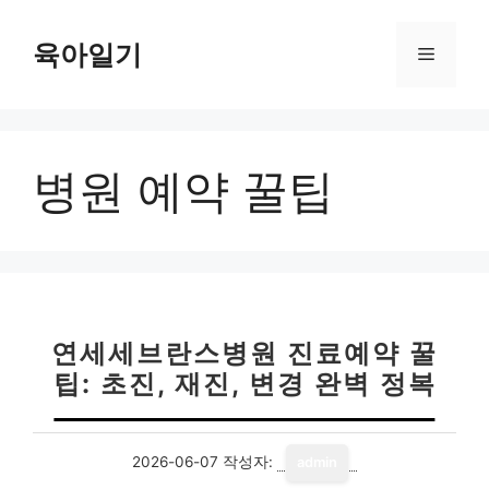
컨
텐
육아일기
메
츠
로
뉴
건
너
병원 예약 꿀팁
뛰
기
연세세브란스병원 진료예약 꿀
팁: 초진, 재진, 변경 완벽 정복
2026-06-07
작성자:
admin