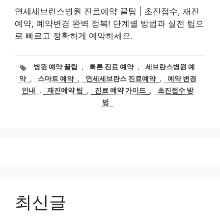
연세세브란스병원 진료예약 꿀팁 | 초진접수, 재진
예약, 예약변경 완벽 정복! 단계별 방법과 실전 팁으
로 빠르고 정확하게 예약하세요.
태
병원 예약 꿀팁
,
빠른 진료 예약
,
세브란스병원 예
그
약
,
스마트 예약
,
연세세브란스 진료예약
,
예약 변경
안내
,
재진예약 팁
,
진료 예약 가이드
,
초진접수 방
법
최신글