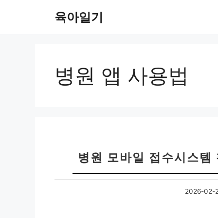
컨
육아일기
텐
츠
로
건
너
병원 앱 사용법
뛰
기
병원 모바일 접수시스템 
2026-02-