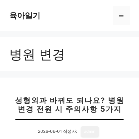
컨
텐
육아일기
메
츠
로
뉴
건
너
병원 변경
뛰
기
성형외과 바꿔도 되나요? 병원
변경 전원 시 주의사항 5가지
2026-06-01
작성자:
admin