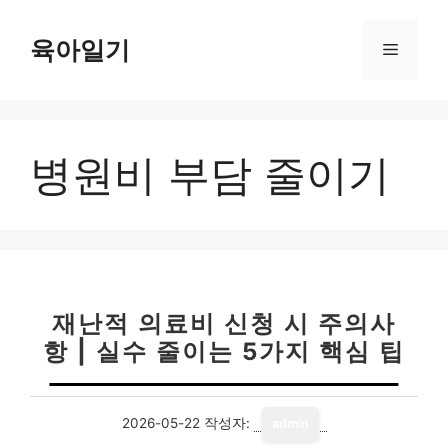
컨
텐
육아일기
메
츠
로
뉴
건
너
병원비 부담 줄이기
뛰
기
재난적 의료비 신청 시 주의사
항 | 실수 줄이는 5가지 핵심 팁
2026-05-22
작성자:
admin