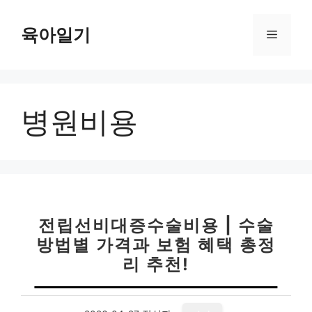
컨
텐
육아일기
메
츠
로
뉴
건
너
병원비용
뛰
기
전립선비대증수술비용 | 수술
방법별 가격과 보험 혜택 총정
리 추천!