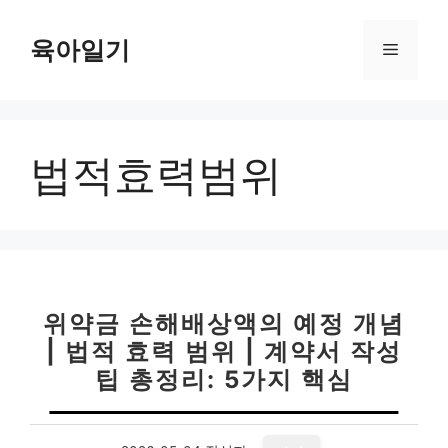
컨
텐
육아일기
메
츠
로
뉴
건
너
법적효력범위
뛰
기
위약금 손해배상액의 예정 개념
| 법적 효력 범위 | 계약서 작성
팁 총정리: 5가지 핵심