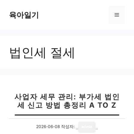
컨
텐
육아일기
메
츠
로
뉴
건
너
법인세 절세
뛰
기
사업자 세무 관리: 부가세 법인
세 신고 방법 총정리 A TO Z
2026-06-08
작성자:
admin