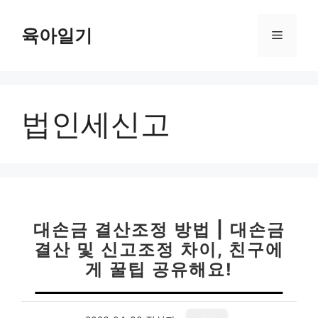
컨
텐
육아일기
메
츠
로
뉴
건
너
법인세신고
뛰
기
대손금 결산조정 방법 | 대손금
결산 및 신고조정 차이, 친구에
게 꿀팁 공유해요!