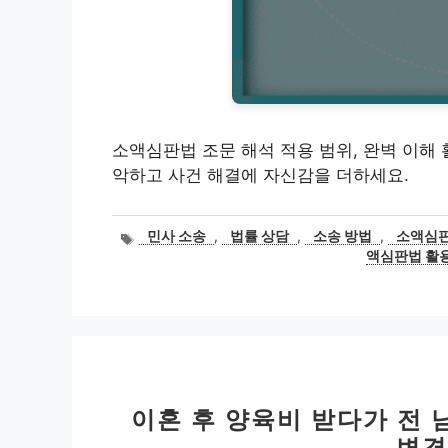
소액심판법 조문 해석 적용 범위, 완벽 이해 
악하고 사건 해결에 자신감을 더하세요.
태
민사 소송
,
법률 상담
,
소송 방법
,
소액심판
그
액심판법 활
이혼 후 양육비 받다가 전 
변경