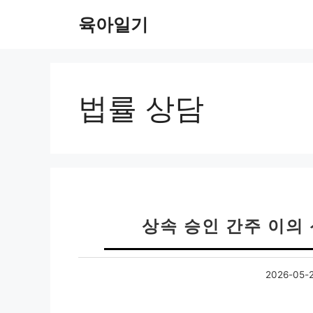
컨
육아일기
텐
츠
로
건
너
법률 상담
뛰
기
상속 승인 간주 이의
2026-05-