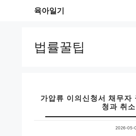
컨
육아일기
텐
츠
로
건
너
법률꿀팁
뛰
기
가압류 이의신청서 채무자 
청과 취소
2026-05-