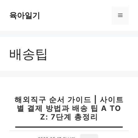
컨
텐
육아일기
메
츠
로
뉴
건
너
배송팁
뛰
기
해외직구 순서 가이드 | 사이트
별 결제 방법과 배송 팁 A TO
Z: 7단계 총정리