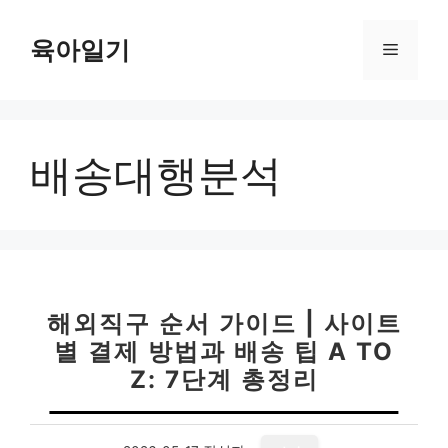
컨
텐
육아일기
메
츠
로
뉴
건
너
배송대행분석
뛰
기
해외직구 순서 가이드 | 사이트
별 결제 방법과 배송 팁 A TO
Z: 7단계 총정리