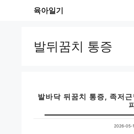
컨
육아일기
텐
츠
로
건
너
발뒤꿈치 통증
뛰
기
발바닥 뒤꿈치 통증, 족저근
2026-05-