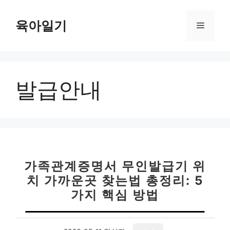
컨
텐
육아일기
메
츠
로
뉴
건
너
발급안내
뛰
기
가족관계증명서 무인발급기 위
치 가까운곳 찾는법 총정리: 5
가지 핵심 방법