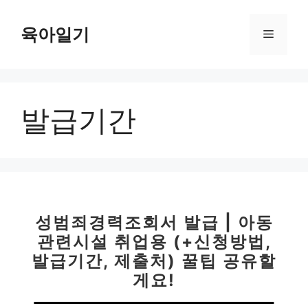
컨
텐
육아일기
메
츠
로
뉴
건
너
발급기간
뛰
기
성범죄경력조회서 발급 | 아동
관련시설 취업용 (+신청방법,
발급기간, 제출처) 꿀팁 공유할
게요!