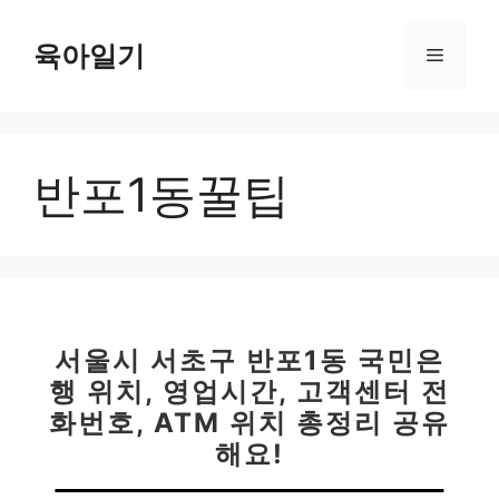
컨
텐
육아일기
메
츠
로
뉴
건
너
반포1동꿀팁
뛰
기
서울시 서초구 반포1동 국민은
행 위치, 영업시간, 고객센터 전
화번호, ATM 위치 총정리 공유
해요!