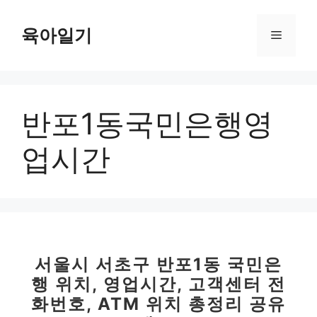
컨
텐
육아일기
메
츠
로
뉴
건
너
반포1동국민은행영
뛰
기
업시간
서울시 서초구 반포1동 국민은
행 위치, 영업시간, 고객센터 전
화번호, ATM 위치 총정리 공유