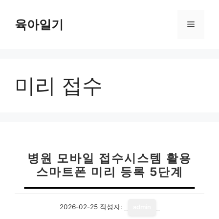
컨
텐
육아일기
메
츠
로
뉴
건
너
미리 접수
뛰
기
병원 모바일 접수시스템 활용
스마트폰 미리 등록 5단계
2026-02-25
작성자:
admin