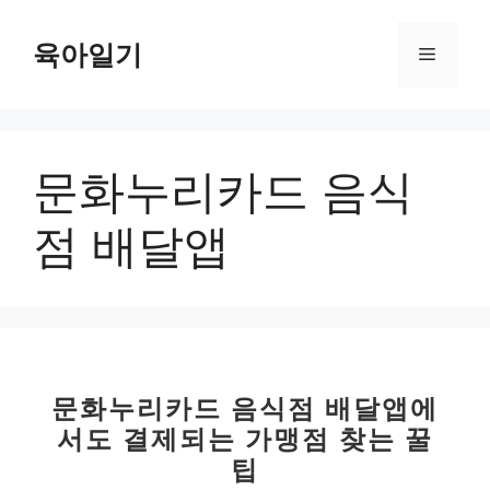
컨
텐
육아일기
메
츠
로
뉴
건
너
문화누리카드 음식
뛰
기
점 배달앱
문화누리카드 음식점 배달앱에
서도 결제되는 가맹점 찾는 꿀
팁