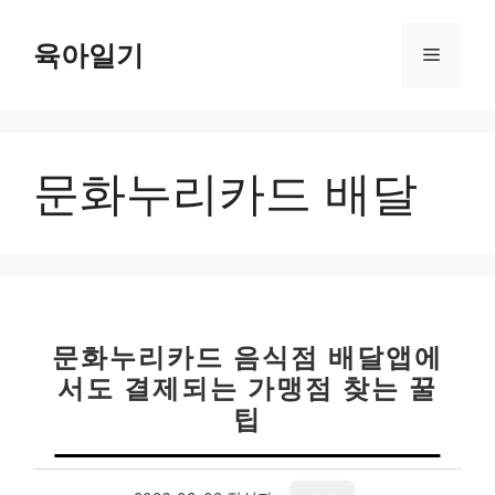
컨
텐
육아일기
메
츠
로
뉴
건
너
문화누리카드 배달
뛰
기
문화누리카드 음식점 배달앱에
서도 결제되는 가맹점 찾는 꿀
팁