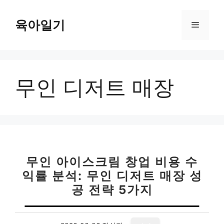
컨
텐
육아일기
메
츠
로
뉴
건
너
무인 디저트 매장
뛰
기
무인 아이스크림 창업 비용 수
익률 분석: 무인 디저트 매장 성
공 전략 5가지