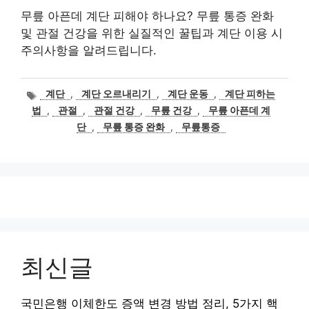
무릎 아픈데 계단 피해야 하나요? 무릎 통증 완화
및 관절 건강을 위한 실질적인 꿀팁과 계단 이용 시
주의사항을 알려드립니다.
태
계단
,
계단 오르내리기
,
계단 운동
,
계단 피하는
그
법
,
관절
,
관절 건강
,
무릎 건강
,
무릎 아픈데 계
단
,
무릎 통증 완화
,
무릎통증
최신글
국민은행 이체한도 증액 변경 방법 정리, 5가지 핵