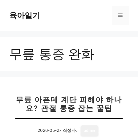
컨
텐
육아일기
메
츠
로
뉴
건
너
무릎 통증 완화
뛰
기
무릎 아픈데 계단 피해야 하나
요? 관절 통증 잡는 꿀팁
2026-05-27
작성자:
admin