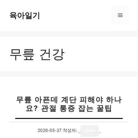
컨
텐
육아일기
메
츠
로
뉴
건
너
무릎 건강
뛰
기
무릎 아픈데 계단 피해야 하나
요? 관절 통증 잡는 꿀팁
2026-05-27
작성자:
admin