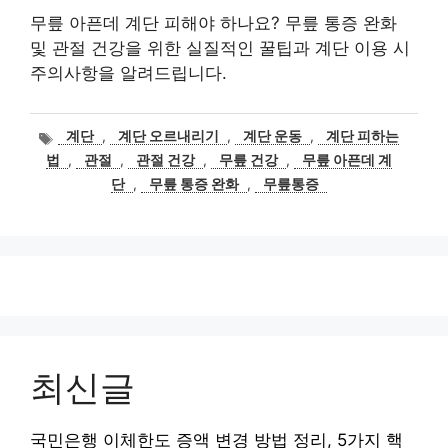
무릎 아픈데 계단 피해야 하나요? 무릎 통증 완화
및 관절 건강을 위한 실질적인 꿀팁과 계단 이용 시
주의사항을 알려드립니다.
태
계단
,
계단 오르내리기
,
계단 운동
,
계단 피하는
그
법
,
관절
,
관절 건강
,
무릎 건강
,
무릎 아픈데 계
단
,
무릎 통증 완화
,
무릎통증
최신글
국민은행 이체한도 증액 변경 방법 정리, 5가지 핵