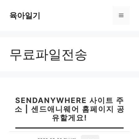
컨
텐
육아일기
메
츠
로
뉴
건
너
무료파일전송
뛰
기
SENDANYWHERE 사이트 주
소 | 센드애니웨어 홈페이지 공
유할게요!