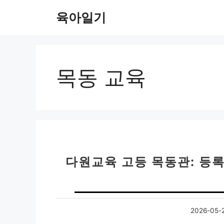
컨
육아일기
텐
츠
로
건
너
목동 교육
뛰
기
다원교육 고등 목동관: 등록
2026-05-