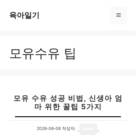
컨
텐
육아일기
메
츠
로
뉴
건
너
모유수유 팁
뛰
기
모유 수유 성공 비법, 신생아 엄
마 위한 꿀팁 5가지
2026-06-06
작성자:
admin