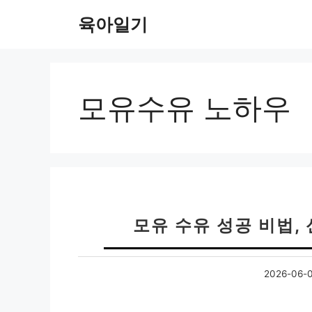
컨
육아일기
텐
츠
로
건
너
모유수유 노하우
뛰
기
모유 수유 성공 비법,
2026-06-