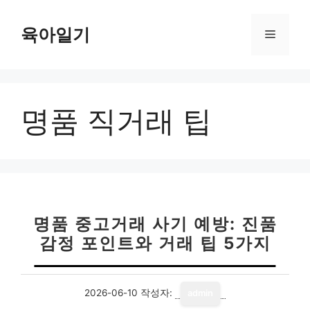
컨
텐
육아일기
메
츠
로
뉴
건
너
명품 직거래 팁
뛰
기
명품 중고거래 사기 예방: 진품
감정 포인트와 거래 팁 5가지
2026-06-10
작성자:
admin