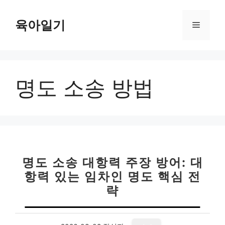
컨
텐
육아일기
메
츠
로
뉴
건
너
명도 소송 방법
뛰
기
명도 소송 대항력 주장 방어: 대
항력 있는 임차인 명도 핵심 전
략