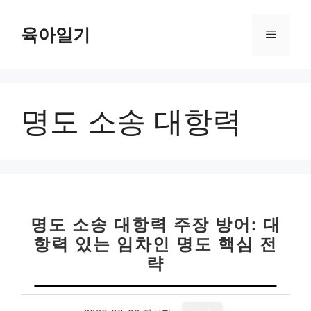
컨
텐
육아일기
메
츠
로
뉴
건
너
명도 소송 대항력
뛰
기
명도 소송 대항력 주장 방어: 대
항력 있는 임차인 명도 핵심 전
략