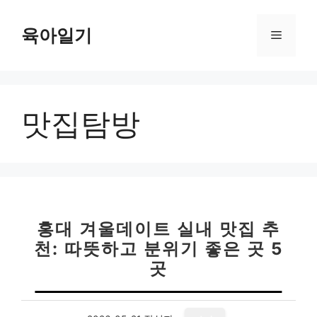
컨
텐
육아일기
메
츠
로
뉴
건
너
맛집탐방
뛰
기
홍대 겨울데이트 실내 맛집 추
천: 따뜻하고 분위기 좋은 곳 5
곳