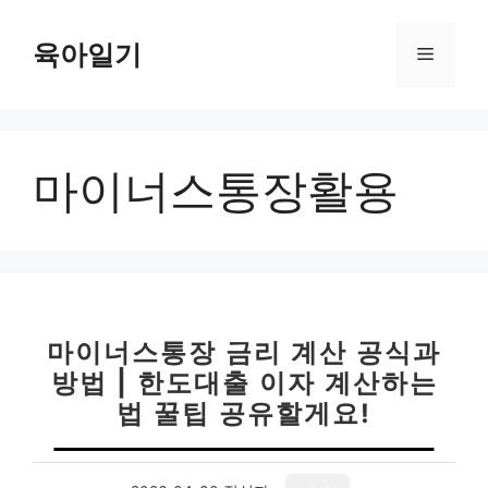
컨
텐
육아일기
메
츠
로
뉴
건
너
마이너스통장활용
뛰
기
마이너스통장 금리 계산 공식과
방법 | 한도대출 이자 계산하는
법 꿀팁 공유할게요!