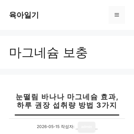
컨
텐
육아일기
메
츠
로
뉴
건
너
마그네슘 보충
뛰
기
눈떨림 바나나 마그네슘 효과,
하루 권장 섭취량 방법 3가지
2026-05-15
작성자:
admin