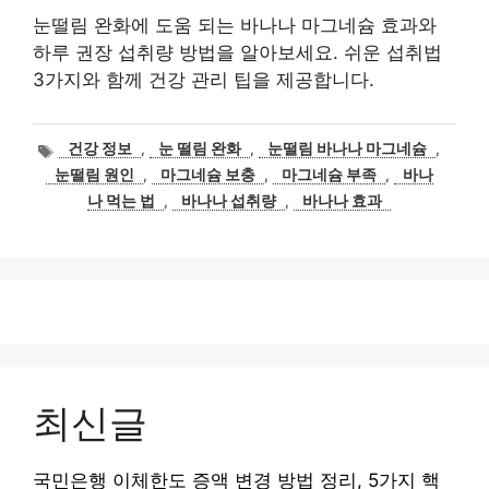
눈떨림 완화에 도움 되는 바나나 마그네슘 효과와
하루 권장 섭취량 방법을 알아보세요. 쉬운 섭취법
3가지와 함께 건강 관리 팁을 제공합니다.
태
건강 정보
,
눈 떨림 완화
,
눈떨림 바나나 마그네슘
,
그
눈떨림 원인
,
마그네슘 보충
,
마그네슘 부족
,
바나
나 먹는 법
,
바나나 섭취량
,
바나나 효과
최신글
국민은행 이체한도 증액 변경 방법 정리, 5가지 핵