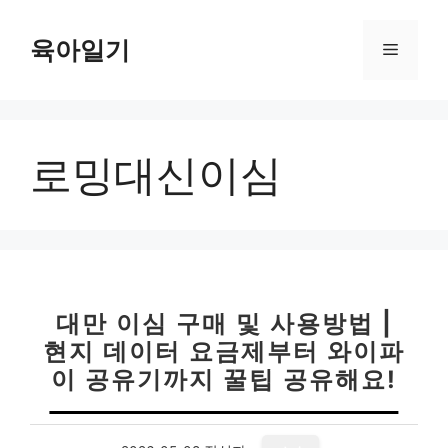
컨
텐
육아일기
메
츠
로
뉴
건
너
로밍대신이심
뛰
기
대만 이심 구매 및 사용방법 |
현지 데이터 요금제부터 와이파
이 공유기까지 꿀팁 공유해요!