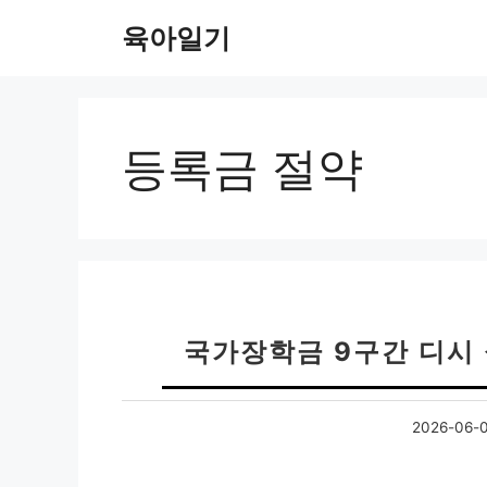
컨
육아일기
텐
츠
로
건
너
등록금 절약
뛰
기
국가장학금 9구간 디시 
2026-06-