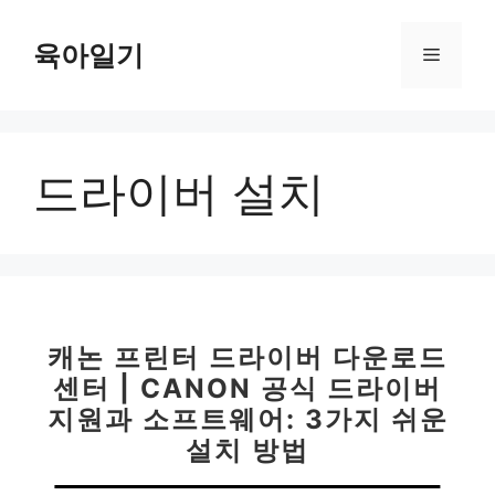
컨
텐
육아일기
메
츠
로
뉴
건
너
드라이버 설치
뛰
기
캐논 프린터 드라이버 다운로드
센터 | CANON 공식 드라이버
지원과 소프트웨어: 3가지 쉬운
설치 방법