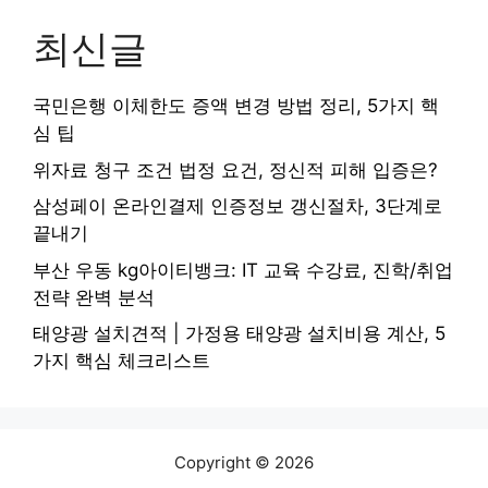
최신글
국민은행 이체한도 증액 변경 방법 정리, 5가지 핵
심 팁
위자료 청구 조건 법정 요건, 정신적 피해 입증은?
삼성페이 온라인결제 인증정보 갱신절차, 3단계로
끝내기
부산 우동 kg아이티뱅크: IT 교육 수강료, 진학/취업
전략 완벽 분석
태양광 설치견적 | 가정용 태양광 설치비용 계산, 5
가지 핵심 체크리스트
Copyright © 2026