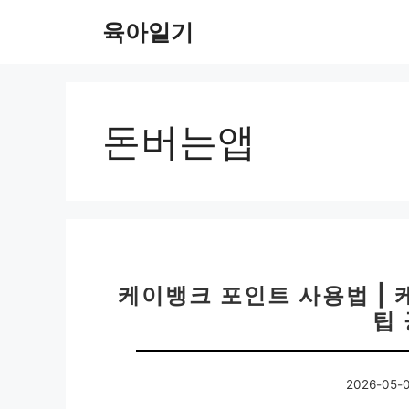
컨
육아일기
텐
츠
로
건
너
돈버는앱
뛰
기
케이뱅크 포인트 사용법 | 
팁
2026-05-